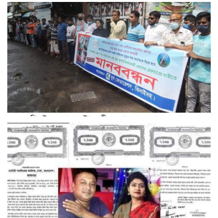
ইউএনওর বাসভবনে হামলা মেয়র সাদিক আবদুল্লাহকে প্রধান আসামি
করে বরিশালে দুই মামলা
ঝিনাইদহে সাপে কাটা রোগীদের ঝাড়ফুঁকের দাবিতে মানববন্ধন।