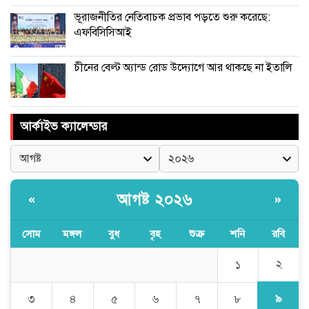
ভূরাজনীতির নেতিবাচক প্রভাব পড়তে শুরু করেছে:
এফবিসিসিআই
চীনের বেল্ট অ্যান্ড রোড উদ্যোগে আর থাকছে না ইতালি
আর্কাইভ ক্যালেন্ডার
আগষ্ট ২০২৬
«
»
সোম
মঙ্গল
বুধ
বৃহ
শুক্র
শনি
রবি
২
১
৯
৩
৪
৫
৬
৭
৮