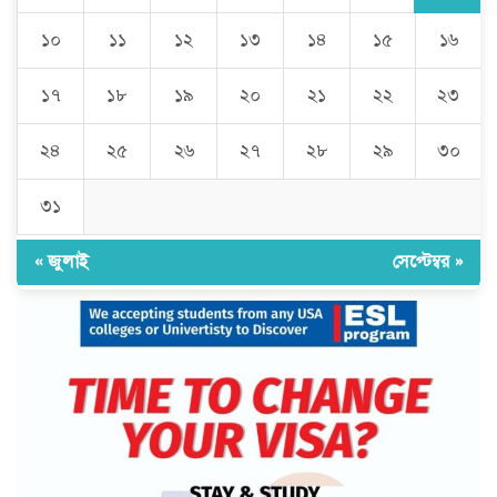
১০
১১
১২
১৩
১৪
১৫
১৬
১৭
১৮
১৯
২০
২১
২২
২৩
২৪
২৫
২৬
২৭
২৮
২৯
৩০
৩১
« জুলাই
সেপ্টেম্বর »