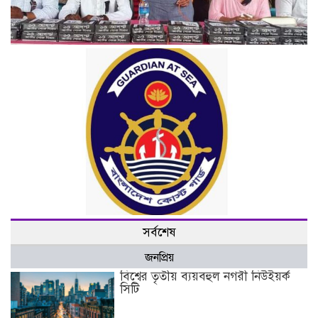
জাতীয় শোকদিবসে যশোরের কচুয়া ইউনিয়নে শোকসভা ও দোয়া-
মাহফিল অনুষ্ঠিত।
নৌ বাহিনীর রিয়ার অ্যাডমিরাল আশরাফুল হক চৌধুরী বাংলাদেশ
সর্বশেষ
কোস্টগার্ডের নতুন ডিজি।
জনপ্রিয়
বিশ্বের তৃতীয় ব্যয়বহুল নগরী নিউইয়র্ক
সিটি