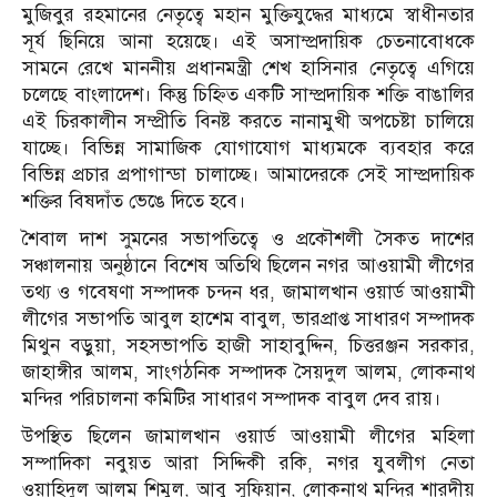
মুজিবুর রহমানের নেতৃত্বে মহান মুক্তিযুদ্ধের মাধ্যমে স্বাধীনতার
সূর্য ছিনিয়ে আনা হয়েছে। এই অসাম্প্রদায়িক চেতনাবোধকে
সামনে রেখে মাননীয় প্রধানমন্ত্রী শেখ হাসিনার নেতৃত্বে এগিয়ে
চলেছে বাংলাদেশ। কিন্তু চিহ্নিত একটি সাম্প্রদায়িক শক্তি বাঙালির
এই চিরকালীন সম্প্রীতি বিনষ্ট করতে নানামুখী অপচেষ্টা চালিয়ে
যাচ্ছে। বিভিন্ন সামাজিক যোগাযোগ মাধ্যমকে ব্যবহার করে
বিভিন্ন প্রচার প্রপাগান্ডা চালাচ্ছে। আমাদেরকে সেই সাম্প্রদায়িক
শক্তির বিষদাঁত ভেঙে দিতে হবে।
শৈবাল দাশ সুমনের সভাপতিত্বে ও প্রকৌশলী সৈকত দাশের
সঞ্চালনায় অনুষ্ঠানে বিশেষ অতিথি ছিলেন নগর আওয়ামী লীগের
তথ্য ও গবেষণা সম্পাদক চন্দন ধর, জামালখান ওয়ার্ড আওয়ামী
লীগের সভাপতি আবুল হাশেম বাবুল, ভারপ্রাপ্ত সাধারণ সম্পাদক
মিথুন বড়ুয়া, সহসভাপতি হাজী সাহাবুদ্দিন, চিত্তরঞ্জন সরকার,
জাহাঙ্গীর আলম, সাংগঠনিক সম্পাদক সৈয়দুল আলম, লোকনাথ
মন্দির পরিচালনা কমিটির সাধারণ সম্পাদক বাবুল দেব রায়।
উপস্থিত ছিলেন জামালখান ওয়ার্ড আওয়ামী লীগের মহিলা
সম্পাদিকা নবুয়ত আরা সিদ্দিকী রকি, নগর যুবলীগ নেতা
ওয়াহিদুল আলম শিমুল, আবু সুফিয়ান, লোকনাথ মন্দির শারদীয়