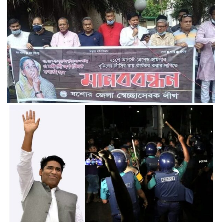
ও খিচুড়ী বিতরণ।
২১ আগস্ট গ্রেনেড হামলার খুনিদের ফাঁসির রায় কার্যকরের দাবীতে
মানববন্ধন করেছে যশোর জেলা স্বেচ্ছাসেবক লীগ।