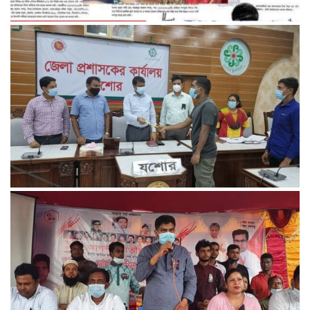
আমাকে কেউ অপহরণ করেনি’ আমি আমার স্বামীর কাছে আছি..এমপি
কন্যা সোহেলী
করোনায় স্বজন হারা ১৫০ পরিবারকে আর্থিক সহায়তায় প্রদান