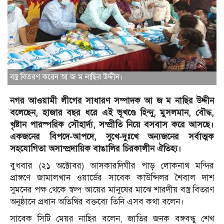
বস্ত্র বিতরণ করেন আ জ ম নাছির উদ্দীন।
নগর আওয়ামী লীগের সাধারণ সম্পাদক আ জ ম নাছির উদ্দীন
বলেছেন, হাজার বছর ধরে এই ভূখণ্ডে হিন্দু, মুসলমান, বৌদ্ধ,
খৃষ্টান পারস্পরিক সৌহার্দ্য, সম্প্রীতি নিয়ে বসবাস করে আসছে।
একজনের বিপদে-আপদে, সুখে-দুঃখে অন্যজনের সর্বাত্মক
সহযোগিতা অসাম্প্রদায়িক বাঙালির চিরকালীন ঐতিহ্য।
বুধবার (২১ অক্টোবর) আসকারদিঘীর পাড় লোকনাথ মন্দির
প্রাঙ্গণে জামালখান ওয়ার্ডের সাবেক কাউন্সিলর শৈবাল দাশ
সুমনের পক্ষ থেকে স্বল্প আয়ের মানুষের মাঝে শারদীয় বস্ত্র বিতরণ
অনুষ্ঠানে প্রধান অতিথির বক্তব্যে তিনি এসব কথা বলেন।
সাবেক সিটি মেয়র নাছির বলেন, জাতির জনক বঙ্গবন্ধু শেখ