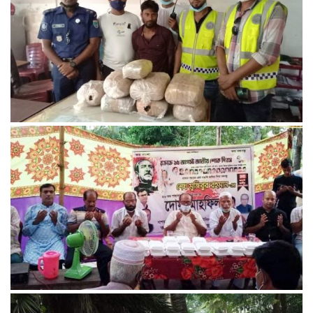
বেনাপোল পোর্ট থানা পুলিশের বিশেষ অভিযানে ১৫ কেজি গাঁজাসহ
চিহ্নিত মাদক ব্যবসায়ী আটক।
যশোরের কচুয়া ইউনিয়নে বঙ্গবন্ধুর শাহাদাত বার্ষিকীতে দোয়া-মাহফিল