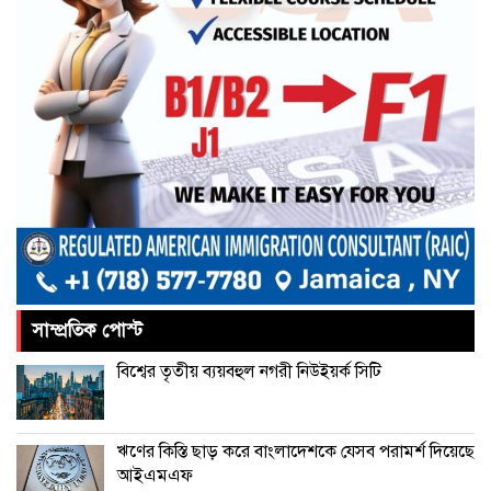
আমরা প্রতিদ্বন্দ্বিতাপূর্ণ নির্বাচন চাই: না‌ছিম
পাকিস্তানে থানায় ‘আত্মঘাতী’ হামলায়
নিহত ৬, আহত ২৫
ভূরাজনীতির নেতিবাচক প্রভাব পড়তে শুরু
করেছে: এফবিসিসিআই
সাম্প্রতিক পোস্ট
চীনের বেল্ট অ্যান্ড রোড উদ্যোগে আর
বিশ্বের তৃতীয় ব্যয়বহুল নগরী নিউইয়র্ক সিটি
থাকছে না ইতালি
ঋণের কিস্তি ছাড় করে বাংলাদেশকে যেসব পরামর্শ দিয়েছে
আইএমএফ