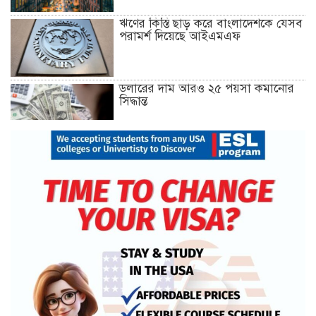
ঋণের কিস্তি ছাড় করে বাংলাদেশকে যেসব
পরামর্শ দিয়েছে আইএমএফ
ডলারের দাম আরও ২৫ পয়সা কমানোর
সিদ্ধান্ত
১৮ ডিসেম্বর থেকে আন্দোলনে নতুন মাত্রা
যোগ হবে: ১২–দলীয় জোট
খুলনায় অবরোধের সমর্থনে দুপুরে ও
সন্ধ্যায় বিএনপির মিছিল
রেললাইন কাটা, গাড়িতে আগুন—এ
কোন রাজনীতি, প্রশ্ন তথ্যমন্ত্রীর