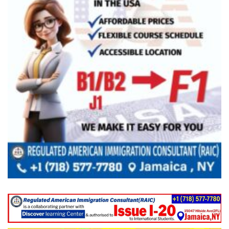
পাকিস্তানে থানায় ‘আত্মঘাতী’ হামলায় নিহত ৬,
আহত ২৫
ভূরাজনীতির নেতিবাচক প্রভাব পড়তে শুরু করেছে:
এফবিসিসিআই
চীনের বেল্ট অ্যান্ড রোড উদ্যোগে আর থাকছে না
ইতালি