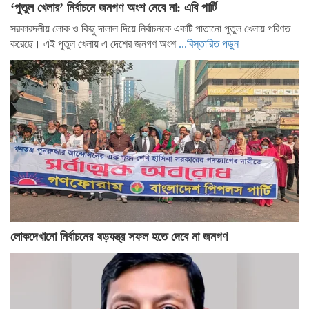
‘পুতুল খেলার’ নির্বাচনে জনগণ অংশ নেবে না: এবি পার্টি
সরকারদলীয় লোক ও কিছু দালাল দিয়ে নির্বাচনকে একটি পাতানো পুতুল খেলায় পরিণত
করেছে। এই পুতুল খেলায় এ দেশের জনগণ অংশ
...বিস্তারিত পড়ুন
লোকদেখানো নির্বাচনের ষড়যন্ত্র সফল হতে দেবে না জনগণ