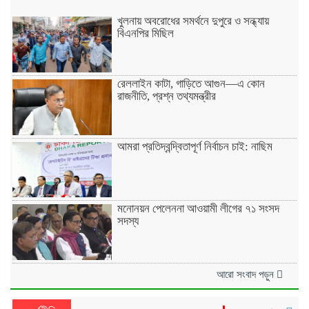
খুলনায় অবরোধের সমর্থনে দুপুরে ও সন্ধ্যায়
বিএনপির মিছিল
রেললাইন কাটা, গাড়িতে আগুন—এ কোন
রাজনীতি, প্রশ্ন তথ্যমন্ত্রীর
আমরা প্রতিদ্বন্দ্বিতাপূর্ণ নির্বাচন চাই: না‌ছিম
মনোনয়ন পেলেননা আওয়ামী লীগের ৭১ সংসদ
সদস্য
আরো সংবাদ পড়ুন