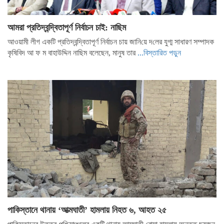
আমরা প্রতিদ্বন্দ্বিতাপূর্ণ নির্বাচন চাই: না‌ছিম
আওয়ামী লীগ একটি প্রতিদ্বন্দ্বিতাপূর্ণ নির্বাচন চায় জা‌নি‌য়ে দ‌লের যুগ্ম সাধারণ সম্পাদক
কৃষিবিদ আ ফ ম বাহাউদ্দিন নাছিম বলেছেন, মানুষ তার
...বিস্তারিত পড়ুন
পাকিস্তানে থানায় ‘আত্মঘাতী’ হামলায় নিহত ৬, আহত ২৫