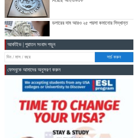
দিয়েছে আইএমএফ
ডলারের দাম আরও ২৫ পয়সা কমানোর সিদ্ধান্ত
আর্কাইভ | পুরাতন সংবাদ পড়ুন
১৮ ডিসেম্বর থেকে আন্দোলনে নতুন মাত্রা যোগ
হবে: ১২–দলীয় জোট
সার্চ করুন
ফেসবুকে আমাদের অনুসরণ করুন
খুলনায় অবরোধের সমর্থনে দুপুরে ও সন্ধ্যায়
বিএনপির মিছিল
রেললাইন কাটা, গাড়িতে আগুন—এ কোন
রাজনীতি, প্রশ্ন তথ্যমন্ত্রীর
আমরা প্রতিদ্বন্দ্বিতাপূর্ণ নির্বাচন চাই: না‌ছিম