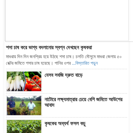
শসা চাষ করে ভাগ্য বদলানোর স্বপ্ন দেখছেন কৃষকরা
মাগুরায় দিন দিন জনপ্রিয় হয়ে উঠছে শসা চাষ। চলতি মৌসুমে মাগুরা জেলায় ৫০
হেক্টর জমিতে শসার চাষ হয়েছে। পানির ওপর
...বিস্তারিত পড়ুন
যেসব সবজি দ্রুত বাড়ে
নাটোরে লক্ষ্যমাত্রার চেয়ে বেশি জমিতে আউশের
আবাদ
কৃষকের অব্যর্থ ফসল কচু