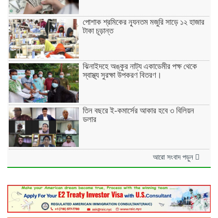
পোশাক শ্রমিকের ন্যূনতম মজুরি সাড়ে ১২ হাজার
টাকা চূড়ান্ত
ঝিনাইদহে অঙ্কুর নাট্য একাডেমীর পক্ষ থেকে
স্বাস্থ্য সুরক্ষা উপকরণ বিতরণ।
তিন বছরে ই-কমার্সের আকার হবে ৩ বিলিয়ন
ডলার
আরো সংবাদ পড়ুন