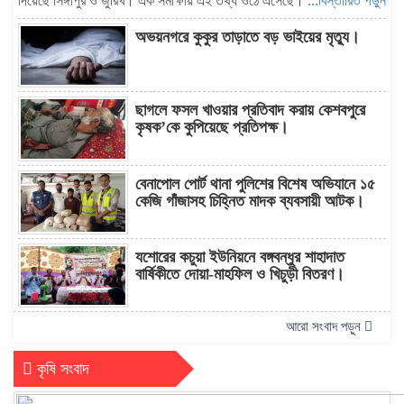
দিয়েছে সিঙ্গাপুর ও জুরিখ। এক সমীক্ষায় এই তথ্য ওঠে এসেছে।
...বিস্তারিত পড়ুন
অভয়নগরে কুকুর তাড়াতে বড় ভাইয়ের মৃত্যু।
ছাগলে ফসল খাওয়ার প্রতিবাদ করায় কেশবপুরে
কৃষক’কে কুপিয়েছে প্রতিপক্ষ।
বেনাপোল পোর্ট থানা পুলিশের বিশেষ অভিযানে ১৫
কেজি গাঁজাসহ চিহ্নিত মাদক ব্যবসায়ী আটক।
যশোরের কচুয়া ইউনিয়নে বঙ্গবন্ধুর শাহাদাত
বার্ষিকীতে দোয়া-মাহফিল ও খিচুড়ী বিতরণ।
আরো সংবাদ পড়ুন
কৃষি সংবাদ