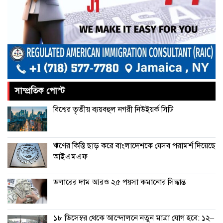
পাকিস্তানে থানায় ‘আত্মঘাতী’ হামলায়
নিহত ৬, আহত ২৫
ভূরাজনীতির নেতিবাচক প্রভাব পড়তে শুরু
করেছে: এফবিসিসিআই
সাম্প্রতিক পোস্ট
চীনের বেল্ট অ্যান্ড রোড উদ্যোগে আর
বিশ্বের তৃতীয় ব্যয়বহুল নগরী নিউইয়র্ক সিটি
থাকছে না ইতালি
ঋণের কিস্তি ছাড় করে বাংলাদেশকে যেসব পরামর্শ দিয়েছে
আইএমএফ
ডলারের দাম আরও ২৫ পয়সা কমানোর সিদ্ধান্ত
১৮ ডিসেম্বর থেকে আন্দোলনে নতুন মাত্রা যোগ হবে: ১২–