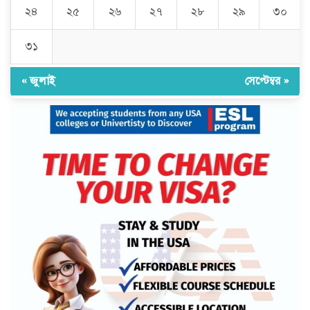
২৪
২৫
২৬
২৭
২৮
২৯
৩০
৩১
« জুলাই
সেপ্টেম্বর »