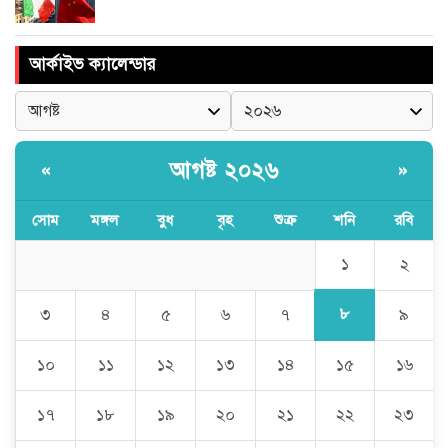
আর্কাইভ ক্যালেন্ডার
আগষ্ট ২০২৬
«
»
সোম
মঙ্গল
বুধ
বৃহ
শুক্র
শনি
রবি
১
২
৮
৩
৪
৫
৬
৭
৯
১০
১১
১২
১৩
১৪
১৫
১৬
১৭
১৮
১৯
২০
২১
২২
২৩