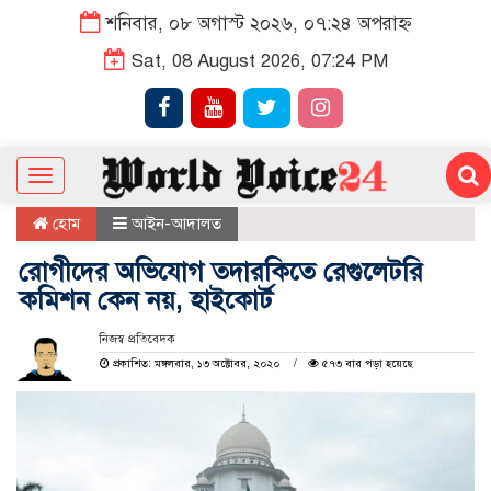
শনিবার, ০৮ অগাস্ট ২০২৬, ০৭:২৪ অপরাহ্ন
Sat, 08 August 2026, 07:24 PM
Toggle
navigation
হোম
আইন-আদালত
রোগীদের অভিযোগ তদারকিতে রেগুলেটরি
কমিশন কেন নয়, হাইকোর্ট
নিজস্ব প্রতিবেদক
প্রকাশিত: মঙ্গলবার, ১৩ অক্টোবর, ২০২০
৫৭৩ বার পড়া হয়েছে