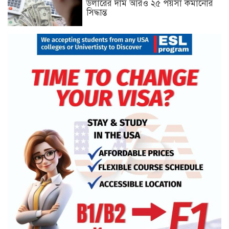
ডলারের দাম আরও ২৫ পয়সা কমানোর
সিদ্ধান্ত
১৮ ডিসেম্বর থেকে আন্দোলনে নতুন মাত্রা
যোগ হবে: ১২–দলীয় জোট
খুলনায় অবরোধের সমর্থনে দুপুরে ও
সন্ধ্যায় বিএনপির মিছিল
রেললাইন কাটা, গাড়িতে আগুন—এ
কোন রাজনীতি, প্রশ্ন তথ্যমন্ত্রীর
আমরা প্রতিদ্বন্দ্বিতাপূর্ণ নির্বাচন চাই: না‌ছিম