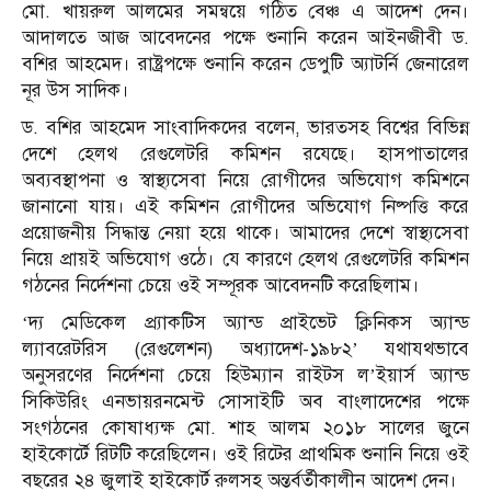
মো. খায়রুল আলমের সমন্বয়ে গঠিত বেঞ্চ এ আদেশ দেন।
আদালতে আজ আবেদনের পক্ষে শুনানি করেন আইনজীবী ড.
বশির আহমেদ। রাষ্ট্রপক্ষে শুনানি করেন ডেপুটি অ্যাটর্নি জেনারেল
নূর উস সাদিক।
ড. বশির আহমেদ সাংবাদিকদের বলেন, ভারতসহ বিশ্বের বিভিন্ন
দেশে হেলথ রেগুলেটরি কমিশন রযেছে। হাসপাতালের
অব্যবস্থাপনা ও স্বাস্থ্যসেবা নিয়ে রোগীদের অভিযোগ কমিশনে
জানানো যায়। এই কমিশন রোগীদের অভিযোগ নিষ্পত্তি করে
প্রয়োজনীয় সিদ্ধান্ত নেয়া হয়ে থাকে। আমাদের দেশে স্বাস্থ্যসেবা
নিয়ে প্রায়ই অভিযোগ ওঠে। যে কারণে হেলথ রেগুলেটরি কমিশন
গঠনের নির্দেশনা চেয়ে ওই সম্পূরক আবেদনটি করেছিলাম।
‘দ্য মেডিকেল প্র্যাকটিস অ্যান্ড প্রাইভেট ক্লিনিকস অ্যান্ড
ল্যাবরেটরিস (রেগুলেশন) অধ্যাদেশ-১৯৮২’ যথাযথভাবে
অনুসরণের নির্দেশনা চেয়ে হিউম্যান রাইটস ল’ইয়ার্স অ্যান্ড
সিকিউরিং এনভায়রনমেন্ট সোসাইটি অব বাংলাদেশের পক্ষে
সংগঠনের কোষাধ্যক্ষ মো. শাহ আলম ২০১৮ সালের জুনে
হাইকোর্টে রিটটি করেছিলেন। ওই রিটের প্রাথমিক শুনানি নিয়ে ওই
বছরের ২৪ জুলাই হাইকোর্ট রুলসহ অন্তর্বর্তীকালীন আদেশ দেন।