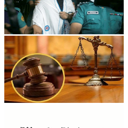
অবৈধ সম্পদ : পাপিয়া দম্পতির বিরুদ্ধে প্রতিবেদন ৩০ নভেম্বর
খাগড়াছড়িতে সরকারি অস্ত্র লুটের মামলায় সেই আনসার সদস্যের
যাবজ্জীবন