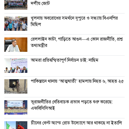
দলীয় জোট
খুলনায় অবরোধের সমর্থনে দুপুরে ও সন্ধ্যায় বিএনপির
মিছিল
রেললাইন কাটা, গাড়িতে আগুন—এ কোন রাজনীতি, প্রশ্ন
তথ্যমন্ত্রীর
আমরা প্রতিদ্বন্দ্বিতাপূর্ণ নির্বাচন চাই: না‌ছিম
পাকিস্তানে থানায় ‘আত্মঘাতী’ হামলায় নিহত ৬, আহত ২৫
ভূরাজনীতির নেতিবাচক প্রভাব পড়তে শুরু করেছে:
এফবিসিসিআই
চীনের বেল্ট অ্যান্ড রোড উদ্যোগে আর থাকছে না ইতালি