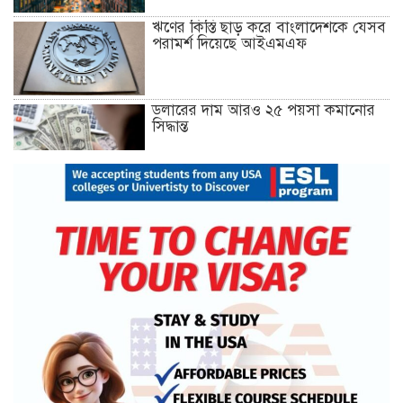
ঋণের কিস্তি ছাড় করে বাংলাদেশকে যেসব
পরামর্শ দিয়েছে আইএমএফ
ডলারের দাম আরও ২৫ পয়সা কমানোর
সিদ্ধান্ত
১৮ ডিসেম্বর থেকে আন্দোলনে নতুন মাত্রা
যোগ হবে: ১২–দলীয় জোট
খুলনায় অবরোধের সমর্থনে দুপুরে ও
সন্ধ্যায় বিএনপির মিছিল
রেললাইন কাটা, গাড়িতে আগুন—এ
কোন রাজনীতি, প্রশ্ন তথ্যমন্ত্রীর