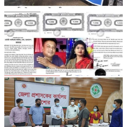
ঝিনাইদহে সাপে কাটা রোগীদের ঝাড়ফুঁকের দাবিতে মানববন্ধন।
আমাকে কেউ অপহরণ করেনি’ আমি আমার স্বামীর কাছে আছি..এমপি
কন্যা সোহেলী