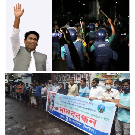
২১ আগস্ট গ্রেনেড হামলার খুনিদের ফাঁসির রায় কার্যকরের দাবীতে
মানববন্ধন করেছে যশোর জেলা স্বেচ্ছাসেবক লীগ।
ইউএনওর বাসভবনে হামলা মেয়র সাদিক আবদুল্লাহকে প্রধান আসামি
করে বরিশালে দুই মামলা