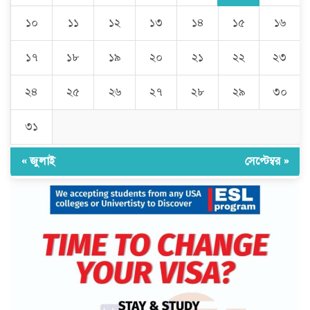
১০
১১
১২
১৩
১৪
১৫
১৬
১৭
১৮
১৯
২০
২১
২২
২৩
২৪
২৫
২৬
২৭
২৮
২৯
৩০
৩১
« জুলাই
সেপ্টেম্বর »