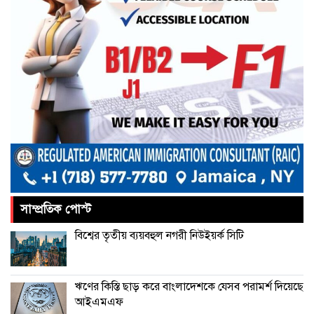
আমরা প্রতিদ্বন্দ্বিতাপূর্ণ নির্বাচন চাই: না‌ছিম
পাকিস্তানে থানায় ‘আত্মঘাতী’ হামলায়
নিহত ৬, আহত ২৫
ভূরাজনীতির নেতিবাচক প্রভাব পড়তে শুরু
করেছে: এফবিসিসিআই
সাম্প্রতিক পোস্ট
চীনের বেল্ট অ্যান্ড রোড উদ্যোগে আর
বিশ্বের তৃতীয় ব্যয়বহুল নগরী নিউইয়র্ক সিটি
থাকছে না ইতালি
ঋণের কিস্তি ছাড় করে বাংলাদেশকে যেসব পরামর্শ দিয়েছে
আইএমএফ