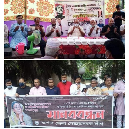
চিহ্নিত মাদক ব্যবসায়ী আটক।
যশোরের কচুয়া ইউনিয়নে বঙ্গবন্ধুর শাহাদাত বার্ষিকীতে দোয়া-মাহফিল
ও খিচুড়ী বিতরণ।