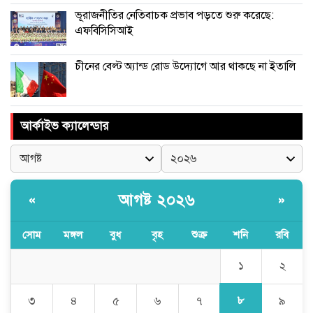
ভূরাজনীতির নেতিবাচক প্রভাব পড়তে শুরু করেছে:
এফবিসিসিআই
চীনের বেল্ট অ্যান্ড রোড উদ্যোগে আর থাকছে না ইতালি
আর্কাইভ ক্যালেন্ডার
আগষ্ট ২০২৬
«
»
সোম
মঙ্গল
বুধ
বৃহ
শুক্র
শনি
রবি
১
২
৮
৩
৪
৫
৬
৭
৯