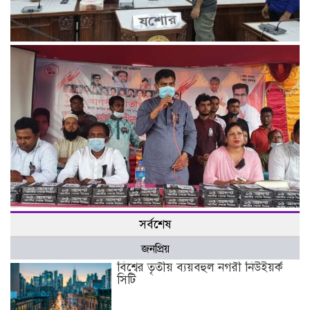
করোনায় স্বজন হারা ১৫০ পরিবারকে আর্থিক সহায়তায় প্রদান
জাতীয় শোকদিবসে যশোরের কচুয়া ইউনিয়নে শোকসভা ও দোয়া-
সর্বশেষ
মাহফিল অনুষ্ঠিত।
জনপ্রিয়
বিশ্বের তৃতীয় ব্যয়বহুল নগরী নিউইয়র্ক
সিটি