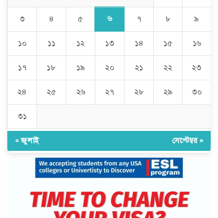
৬
৩
৪
৫
৭
৮
৯
১০
১১
১২
১৩
১৪
১৫
১৬
১৭
১৮
১৯
২০
২১
২২
২৩
২৪
২৫
২৬
২৭
২৮
২৯
৩০
৩১
« জুলাই
সেপ্টেম্বর »