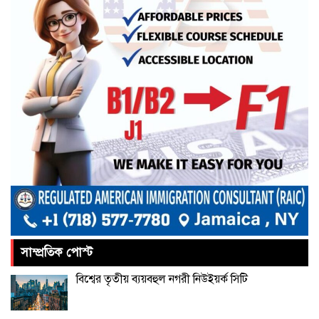
রেললাইন কাটা, গাড়িতে আগুন—এ
কোন রাজনীতি, প্রশ্ন তথ্যমন্ত্রীর
আমরা প্রতিদ্বন্দ্বিতাপূর্ণ নির্বাচন চাই: না‌ছিম
পাকিস্তানে থানায় ‘আত্মঘাতী’ হামলায়
নিহত ৬, আহত ২৫
ভূরাজনীতির নেতিবাচক প্রভাব পড়তে শুরু
করেছে: এফবিসিসিআই
সাম্প্রতিক পোস্ট
চীনের বেল্ট অ্যান্ড রোড উদ্যোগে আর
বিশ্বের তৃতীয় ব্যয়বহুল নগরী নিউইয়র্ক সিটি
থাকছে না ইতালি