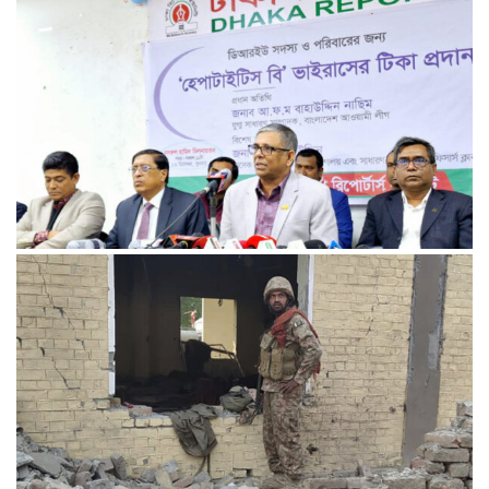
রেললাইন কাটা, গাড়িতে আগুন—এ কোন রাজনীতি, প্রশ্ন তথ্যমন্ত্রীর
আমরা প্রতিদ্বন্দ্বিতাপূর্ণ নির্বাচন চাই: না‌ছিম