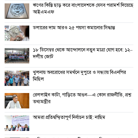
ঋণের কিস্তি ছাড় করে বাংলাদেশকে যেসব পরামর্শ দিয়েছে
আইএমএফ
ডলারের দাম আরও ২৫ পয়সা কমানোর সিদ্ধান্ত
১৮ ডিসেম্বর থেকে আন্দোলনে নতুন মাত্রা যোগ হবে: ১২–
দলীয় জোট
খুলনায় অবরোধের সমর্থনে দুপুরে ও সন্ধ্যায় বিএনপির
মিছিল
রেললাইন কাটা, গাড়িতে আগুন—এ কোন রাজনীতি, প্রশ্ন
তথ্যমন্ত্রীর
আমরা প্রতিদ্বন্দ্বিতাপূর্ণ নির্বাচন চাই: না‌ছিম