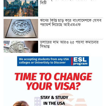
সিটি
ঋণের কিস্তি ছাড় করে বাংলাদেশকে যেসব
পরামর্শ দিয়েছে আইএমএফ
ডলারের দাম আরও ২৫ পয়সা কমানোর
সিদ্ধান্ত
১৮ ডিসেম্বর থেকে আন্দোলনে নতুন মাত্রা
যোগ হবে: ১২–দলীয় জোট
খুলনায় অবরোধের সমর্থনে দুপুরে ও
সন্ধ্যায় বিএনপির মিছিল