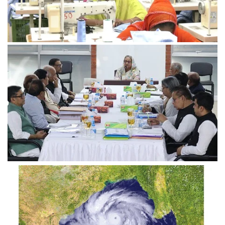
পোশাক শ্রমিকের ন্যূনতম মজুরি সাড়ে ১২ হাজার টাকা চূড়ান্ত
উত্তরবঙ্গের প্রার্থী চূড়ান্ত, বাদ পড়তে পারেন অন্তত ১০ জন