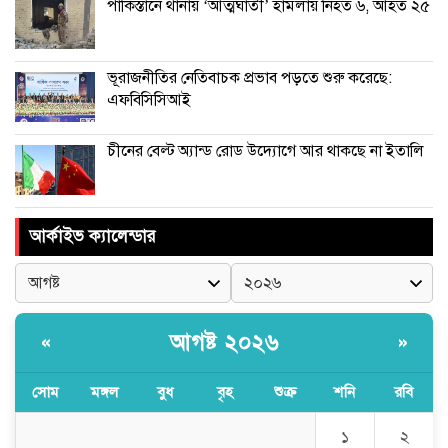
পাকিস্তানে থানায় ‘আত্মঘাতী’ হামলায় নিহত ৬, আহত ২৫
ভূরাজনীতির নেতিবাচক প্রভাব পড়তে শুরু করেছে:
এফবিসিসিআই
চীনের বেল্ট অ্যান্ড রোড উদ্যোগে আর থাকছে না ইতালি
আর্কাইভ ক্যালেন্ডার
আগষ্ট ২০২৬
«
»
সোম
মঙ্গল
বুধ
বৃহ
শুক্র
শনি
রবি
১
২