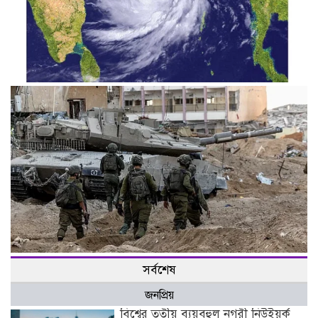
বঙ্গোপসাগরে লঘুচাপ, আবার ঘূর্ণিঝড়ের শঙ্কা
হামাসের হামলায় ইসরায়েলের ব্যাটালিয়ন কমান্ডারসহ ১০ সেনা নিহত
সর্বশেষ
জনপ্রিয়
বিশ্বের তৃতীয় ব্যয়বহুল নগরী নিউইয়র্ক