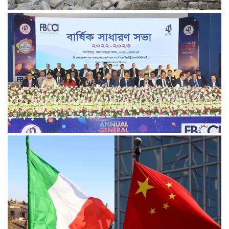
পাকিস্তানে থানায় ‘আত্মঘাতী’ হামলায় নিহত ৬, আহত ২৫
ভূরাজনীতির নেতিবাচক প্রভাব পড়তে শুরু করেছে: এফবিসিসিআই