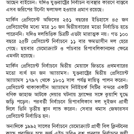
আছেন বাইডেন। যদিও যুক্তরাষ্ট্রের নির্বাচন ব্যবস্থার কারণে বাস্তবে
এসব জরিপের উল্টো ফলাফল হওয়ার প্রমাণ রয়েছে।
মার্কিন প্রেসিডেন্ট অফিসের ২৩১ বছরের ইতিহাসে ৪৫ জন
প্রেসিডেন্টের মধ্যে মাত্র ১০ জন দ্বিতীয়বারের মতো নির্বাচিত হতে
পারেননি। যদিও দলভিত্তিক চিত্রটি এতটা মারাত্মক নয়। গত ১০০
বছরে ২৫টি প্রেসিডেন্ট নির্বাচনে ১১ বার ক্ষমতাসীন দল হেরে
গেছে। ছয়বার ডেমোক্র্যাট ও পাঁচবার রিপাবলিকানদের ক্ষেত্রে
এমনটা হয়েছে।
মার্কিন প্রেসিডেন্ট নির্বাচনে দ্বিতীয় মেয়াদে জিততে প্রথমবারের
মতো ব্যর্থ হন জন অ্যাডামস। যুক্তরাষ্ট্রের দ্বিতীয় প্রেসিডেন্ট
অ্যাডামস ১৭৯৭ থেকে ১৮০১ সাল পর্যন্ত দায়িত্ব পালন করেন।
প্রেসিডেন্ট থাকাকালীন অ্যাডামস নিউইয়র্ক সিটির বন্দরে একটি
বণিক জাহাজ আটকে দেয়ার ঘটনায় ফ্রান্সের সঙ্গে কুয়াশি যুদ্ধে
জড়ি পড়েন। পরবর্তী নির্বাচনে রিপাবলিকান দল দুইজন প্রার্থী
দিলে তিনি তৃতীয় স্থান লাভ করেন। সেবার থমাস জেফারসন
প্রেসিডেন্ট নির্বাচিত হন।
অন্যদিকে ১৯৯২ সালের নির্বাচনে ডেমোক্র্যাট প্রার্থী বিল ক্লিনটনের
কাছে পরাজিত হয়ে জর্জ এইচ ডব্লিও বুশ পুনরায় নির্বাচনে জয়ী