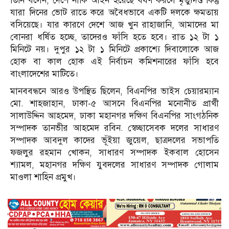
তিনি বলেন, দেশে নাকি আইন হয়েছে ধর্ষণ করলে মৃত্যুদণ্ড কিন্তু
যারা দি‌নের ভোট রাতে করে অবৈধভাবে একটি দলকে ক্ষমতায়
বসিয়েছে। যার কারণে দেশে আজ খুন রাহাজানি, আমাদের মা
বোনরা ধর্ষিত হচ্ছে, তাদেরও ফাঁসি হতে হবে। রাত ১২ টা ১
মিনিটে নয়। দুপুর ১২ টা ১ মিনিটে প্রকাশ্যে দিবালোকে আজ
হোক বা কাল হোক এই নির্বাচন কমিশনা‌রের ফাঁসি হবে
বাংলাদেশের মাটিতে।
মানববন্ধনে আরও উপস্থিত ছিলেন, বিএনপির ভাইস চেয়ারম্যান
মো. শাহজাহান, ঢাকা-৫ আসনে বিএনপির মনোনীত প্রার্থী
সালাউদ্দিন আহমেদ, ঢাকা মহানগর দক্ষিণ বিএনপির সাংগঠনিক
সম্পাদক তানভীর আহমেদ রবিন. স্বেচ্ছাসেবক দলের সাধারণ
সম্পাদক আবদুল কাদের ভূঁইয়া জুয়েল, ছাত্রদলের সভাপতি
ফজলুর রহমান খোকন, সাধারণ সম্পাদক ইকবাল হোসেন
শ্যামল, মহানগর দক্ষিণ যুবদলের সাধারণ সম্পাদক গোলাম
মাওলা শাহিন প্রমুখ।