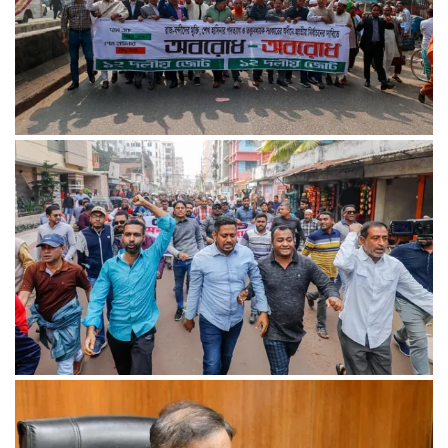
১৮ ডিসেম্বর থেকে আন্দোলনে নতুন মাত্রা যোগ হবে: ১২–দলীয় জোট
খুলনায় অবরোধের সমর্থনে দুপুরে ও সন্ধ্যায় বিএনপির মিছিল