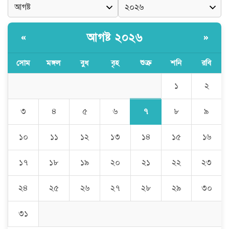
আগষ্ট ২০২৬
«
»
সোম
মঙ্গল
বুধ
বৃহ
শুক্র
শনি
রবি
১
২
৭
৩
৪
৫
৬
৮
৯
১০
১১
১২
১৩
১৪
১৫
১৬
১৭
১৮
১৯
২০
২১
২২
২৩
২৪
২৫
২৬
২৭
২৮
২৯
৩০
৩১