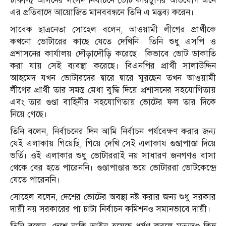
ঢাকা-৫ আসনের সংসদ নির্বাচনে ভোট কারচুপির অভিযোগ এনে
এর প্রতিবাদে আয়োজিত মানববন্ধনে তিনি এ মন্তব‌্য ক‌রেন।
সাবেক ছাত্রনেতা সোহেল বলেন, আওয়ামী লীগের প্রার্থীকে
কখনো ভোটারের কাছে যেতে দেখিনি। তিনি শুধু এসপি ও
প্রশাসনের কার্যালয় দৌড়াদৌড়ি করেছে। কিভাবে ভোট ডাকাতি
করা যায় সেই ব্যবস্থা করেছে। বিএনপির প্রার্থী সালাউদ্দিন
আহমেদ যখন ভোটারদের দ্বারে দ্বারে ঘুরছেন তখন আওয়ামী
লীগের প্রার্থী তার সমস্ত মেধা বুদ্ধি দিয়ে প্রশাসনের সহযোগিতায়
এবং তার গুণ্ডা বাহিনীর সহযোগিতায় ভোটের ফল তার দিকে
নিয়ে গেছে।
তিনি বলেন, নির্বাচনের দিন আমি নির্বাচন পর্যবেক্ষণ করার জন্য
যেই এলাকায় গিয়েছি, গিয়ে দেখি সেই এলাকায গুণ্ডাপাণ্ডা দিয়ে
ভর্তি। ওই এলাকার শুধু ভোটাররাই নয় সাধারণ জনগণও বাসা
থেকে বের হতে পারেননি। গুণ্ডাপাণ্ডার ভয়ে ভোটাররা ভোটকেন্দ্রে
যেতে পারেননি।
সোহেল বলেন, দেশের ভোটের অবস্থা নষ্ট করার জন্য শুধু সরকার
দায়ী নয় সরকারের পা চাটা নির্বাচন কমিশনও সমানভাবে দায়ী।