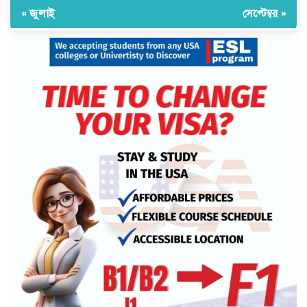
« জুলাই
সেপ্টেম্বর »