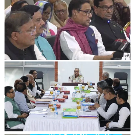
মনোনয়ন পেলেননা আওয়ামী লীগের ৭১ সংসদ সদস্য