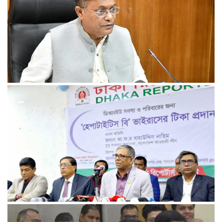
রেললাইন কাটা, গাড়িতে আগুন—এ কোন রাজনীতি, প্রশ্ন তথ্যমন্ত্রীর
আমরা প্রতিদ্বন্দ্বিতাপূর্ণ নির্বাচন চাই: না‌ছিম