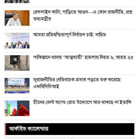
রেললাইন কাটা, গাড়িতে আগুন—এ কোন রাজনীতি, প্রশ্ন
তথ্যমন্ত্রীর
আমরা প্রতিদ্বন্দ্বিতাপূর্ণ নির্বাচন চাই: না‌ছিম
পাকিস্তানে থানায় ‘আত্মঘাতী’ হামলায় নিহত ৬, আহত ২৫
ভূরাজনীতির নেতিবাচক প্রভাব পড়তে শুরু করেছে:
এফবিসিসিআই
চীনের বেল্ট অ্যান্ড রোড উদ্যোগে আর থাকছে না ইতালি
আর্কাইভ ক্যালেন্ডার