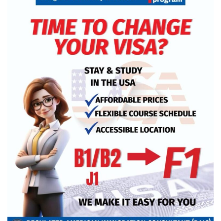
১৮ ডিসেম্বর থেকে আন্দোলনে নতুন মাত্রা
যোগ হবে: ১২–দলীয় জোট
খুলনায় অবরোধের সমর্থনে দুপুরে ও
সন্ধ্যায় বিএনপির মিছিল
রেললাইন কাটা, গাড়িতে আগুন—এ
কোন রাজনীতি, প্রশ্ন তথ্যমন্ত্রীর
আমরা প্রতিদ্বন্দ্বিতাপূর্ণ নির্বাচন চাই: না‌ছিম
পাকিস্তানে থানায় ‘আত্মঘাতী’ হামলায়
নিহত ৬, আহত ২৫