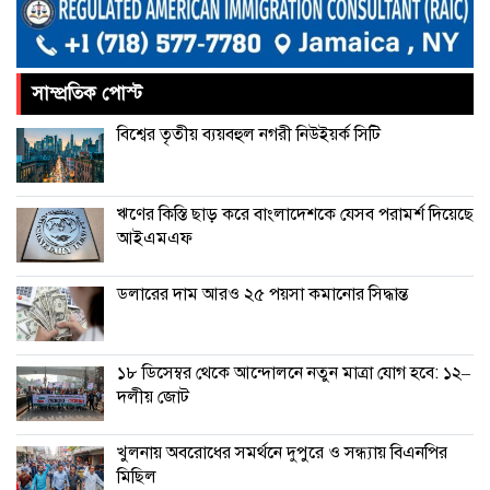
ভূরাজনীতির নেতিবাচক প্রভাব পড়তে শুরু
করেছে: এফবিসিসিআই
সাম্প্রতিক পোস্ট
চীনের বেল্ট অ্যান্ড রোড উদ্যোগে আর
বিশ্বের তৃতীয় ব্যয়বহুল নগরী নিউইয়র্ক সিটি
থাকছে না ইতালি
ঋণের কিস্তি ছাড় করে বাংলাদেশকে যেসব পরামর্শ দিয়েছে
আইএমএফ
ডলারের দাম আরও ২৫ পয়সা কমানোর সিদ্ধান্ত
১৮ ডিসেম্বর থেকে আন্দোলনে নতুন মাত্রা যোগ হবে: ১২–
দলীয় জোট
খুলনায় অবরোধের সমর্থনে দুপুরে ও সন্ধ্যায় বিএনপির
মিছিল