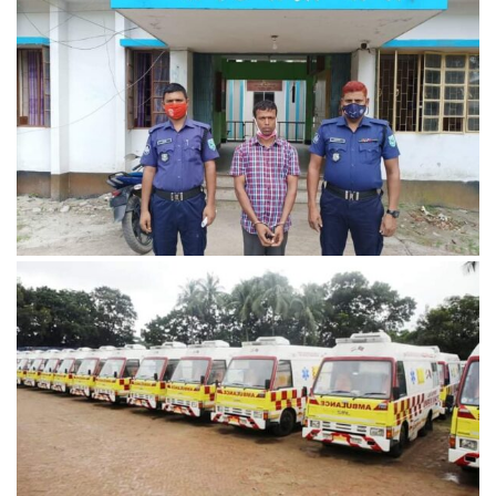
উত্তরবঙ্গের প্রার্থী চূড়ান্ত, বাদ পড়তে পারেন অন্তত ১০ জন
পৌঁছে দেয়ার কথা বলে গাড়িতে তুলে গৃহবধূকে ধর্ষন ও ভিডিও ধারণ;
মি‌ডিয়া এন্ড পাব‌লিক রি‌লেশন্স উইং‌কে পাঠা‌নো মেসে‌জের ভি‌ত্তি‌তে
ব্যবস্থা।