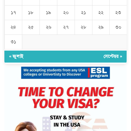
১৭
১৮
১৯
২০
২১
২২
২৩
২৪
২৫
২৬
২৭
২৮
২৯
৩০
৩১
« জুলাই
সেপ্টেম্বর »