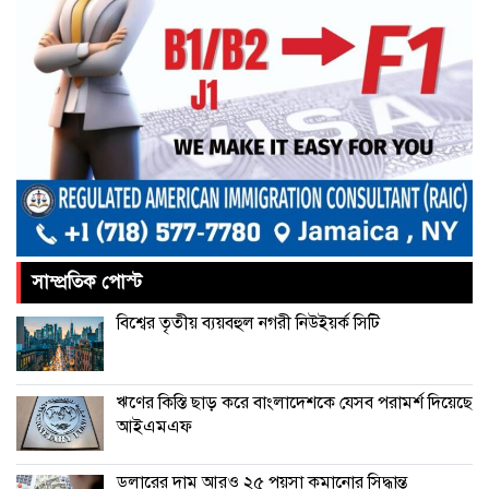
আমরা প্রতিদ্বন্দ্বিতাপূর্ণ নির্বাচন চাই: না‌ছিম
পাকিস্তানে থানায় ‘আত্মঘাতী’ হামলায়
নিহত ৬, আহত ২৫
ভূরাজনীতির নেতিবাচক প্রভাব পড়তে শুরু
করেছে: এফবিসিসিআই
সাম্প্রতিক পোস্ট
চীনের বেল্ট অ্যান্ড রোড উদ্যোগে আর
বিশ্বের তৃতীয় ব্যয়বহুল নগরী নিউইয়র্ক সিটি
থাকছে না ইতালি
ঋণের কিস্তি ছাড় করে বাংলাদেশকে যেসব পরামর্শ দিয়েছে
আইএমএফ
ডলারের দাম আরও ২৫ পয়সা কমানোর সিদ্ধান্ত