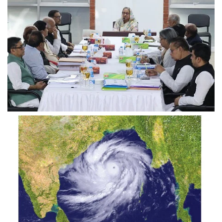
পোশাক শ্রমিকের ন্যূনতম মজুরি সাড়ে ১২ হাজার টাকা চূড়ান্ত
উত্তরবঙ্গের প্রার্থী চূড়ান্ত, বাদ পড়তে পারেন অন্তত ১০ জন