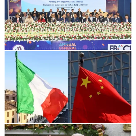
ভূরাজনীতির নেতিবাচক প্রভাব পড়তে শুরু করেছে: এফবিসিসিআই
চীনের বেল্ট অ্যান্ড রোড উদ্যোগে আর থাকছে না ইতালি