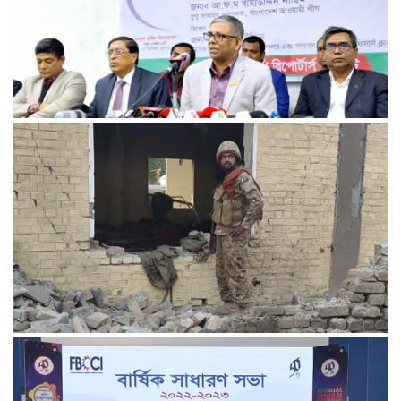
আমরা প্রতিদ্বন্দ্বিতাপূর্ণ নির্বাচন চাই: না‌ছিম
পাকিস্তানে থানায় ‘আত্মঘাতী’ হামলায় নিহত ৬, আহত ২৫