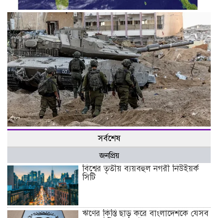
বঙ্গোপসাগরে লঘুচাপ, আবার ঘূর্ণিঝড়ের শঙ্কা
হামাসের হামলায় ইসরায়েলের ব্যাটালিয়ন কমান্ডারসহ ১০ সেনা নিহত
সর্বশেষ
জনপ্রিয়
বিশ্বের তৃতীয় ব্যয়বহুল নগরী নিউইয়র্ক
সিটি
ঋণের কিস্তি ছাড় করে বাংলাদেশকে যেসব