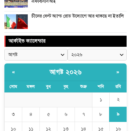
এফবিসিসিআই
চীনের বেল্ট অ্যান্ড রোড উদ্যোগে আর থাকছে না ইতালি
আর্কাইভ ক্যালেন্ডার
আগষ্ট ২০২৬
«
»
সোম
মঙ্গল
বুধ
বৃহ
শুক্র
শনি
রবি
২
১
৯
৩
৪
৫
৬
৭
৮
১০
১১
১২
১৩
১৪
১৫
১৬