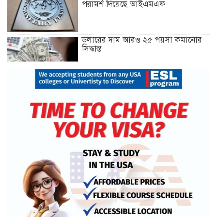
পরামর্শ দিয়েছে আইএমএফ
ডলারের দাম আরও ২৫ পয়সা কমানোর
সিদ্ধান্ত
১৮ ডিসেম্বর থেকে আন্দোলনে নতুন মাত্রা
যোগ হবে: ১২–দলীয় জোট
খুলনায় অবরোধের সমর্থনে দুপুরে ও
সন্ধ্যায় বিএনপির মিছিল
রেললাইন কাটা, গাড়িতে আগুন—এ
কোন রাজনীতি, প্রশ্ন তথ্যমন্ত্রীর