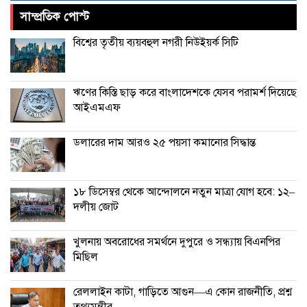
সাম্প্রতিক পোস্ট
চীনের বেল্ট অ্যান্ড রোড উদ্যোগে আর
বিশ্বের তৃতীয় ব্যয়বহুল নগরী নিউইয়র্ক সিটি
থাকছে না ইতালি
ঋণের কিস্তি ছাড় করে বাংলাদেশকে যেসব পরামর্শ দিয়েছে
আইএমএফ
ডলারের দাম আরও ২৫ পয়সা কমানোর সিদ্ধান্ত
১৮ ডিসেম্বর থেকে আন্দোলনে নতুন মাত্রা যোগ হবে: ১২–
দলীয় জোট
খুলনায় অবরোধের সমর্থনে দুপুরে ও সন্ধ্যায় বিএনপির
মিছিল
রেললাইন কাটা, গাড়িতে আগুন—এ কোন রাজনীতি, প্রশ্ন
তথ্যমন্ত্রীর