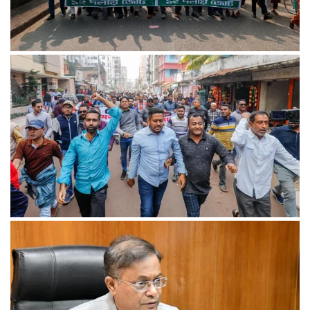
১৮ ডিসেম্বর থেকে আন্দোলনে নতুন মাত্রা যোগ হবে: ১২–দলীয় জোট
খুলনায় অবরোধের সমর্থনে দুপুরে ও সন্ধ্যায় বিএনপির মিছিল