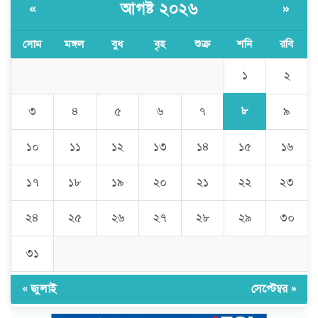
আগষ্ট ২০২৬
«
»
সোম
মঙ্গল
বুধ
বৃহ
শুক্র
শনি
রবি
১
২
৮
৩
৪
৫
৬
৭
৯
১০
১১
১২
১৩
১৪
১৫
১৬
১৭
১৮
১৯
২০
২১
২২
২৩
২৪
২৫
২৬
২৭
২৮
২৯
৩০
৩১
« জুলাই
সেপ্টেম্বর »