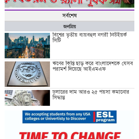
বর্তমান পরিস্থিতিতে স্কুল-কলেজ খুলে দেয়া উচিত: জি এম কাদের
সর্বশেষ
জনপ্রিয়
বিশ্বের তৃতীয় ব্যয়বহুল নগরী নিউইয়র্ক
সিটি
ঋণের কিস্তি ছাড় করে বাংলাদেশকে যেসব
পরামর্শ দিয়েছে আইএমএফ
ডলারের দাম আরও ২৫ পয়সা কমানোর
সিদ্ধান্ত
১৮ ডিসেম্বর থেকে আন্দোলনে নতুন মাত্রা
যোগ হবে: ১২–দলীয় জোট