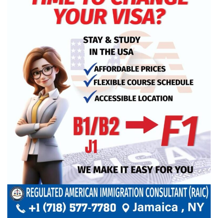
খুলনায় অবরোধের সমর্থনে দুপুরে ও
সন্ধ্যায় বিএনপির মিছিল
রেললাইন কাটা, গাড়িতে আগুন—এ
কোন রাজনীতি, প্রশ্ন তথ্যমন্ত্রীর
আমরা প্রতিদ্বন্দ্বিতাপূর্ণ নির্বাচন চাই: না‌ছিম
পাকিস্তানে থানায় ‘আত্মঘাতী’ হামলায়
নিহত ৬, আহত ২৫
ভূরাজনীতির নেতিবাচক প্রভাব পড়তে শুরু
করেছে: এফবিসিসিআই