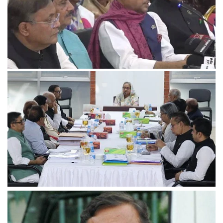
মনোনয়ন পেলেননা আওয়ামী লীগের ৭১ সংসদ সদস্য
উত্তরবঙ্গের প্রার্থী চূড়ান্ত, বাদ পড়তে পারেন অন্তত ১০ জন