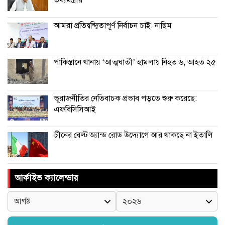
আমরা প্রতিদ্বন্দ্বিতাপূর্ণ নির্বাচন চাই: না‌ছিম
পাকিস্তানে থানায় ‘আত্মঘাতী’ হামলায় নিহত ৬, আহত ২৫
ভূরাজনীতির নেতিবাচক প্রভাব পড়তে শুরু করেছে:
এফবিসিসিআই
চীনের বেল্ট অ্যান্ড রোড উদ্যোগে আর থাকছে না ইতালি
আর্কাইভ ক্যালেন্ডার