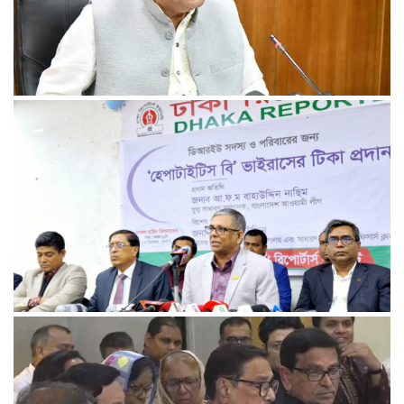
রেললাইন কাটা, গাড়িতে আগুন—এ কোন রাজনীতি, প্রশ্ন তথ্যমন্ত্রীর
আমরা প্রতিদ্বন্দ্বিতাপূর্ণ নির্বাচন চাই: না‌ছিম