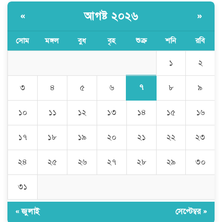
আগষ্ট ২০২৬
«
»
সোম
মঙ্গল
বুধ
বৃহ
শুক্র
শনি
রবি
১
২
৭
৩
৪
৫
৬
৮
৯
১০
১১
১২
১৩
১৪
১৫
১৬
১৭
১৮
১৯
২০
২১
২২
২৩
২৪
২৫
২৬
২৭
২৮
২৯
৩০
৩১
« জুলাই
সেপ্টেম্বর »