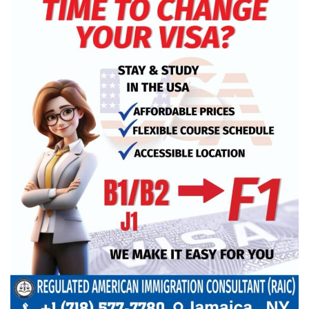
খুলনায় অবরোধের সমর্থনে দুপুরে ও
সন্ধ্যায় বিএনপির মিছিল
রেললাইন কাটা, গাড়িতে আগুন—এ
কোন রাজনীতি, প্রশ্ন তথ্যমন্ত্রীর
আমরা প্রতিদ্বন্দ্বিতাপূর্ণ নির্বাচন চাই: না‌ছিম
পাকিস্তানে থানায় ‘আত্মঘাতী’ হামলায়
নিহত ৬, আহত ২৫
ভূরাজনীতির নেতিবাচক প্রভাব পড়তে শুরু
করেছে: এফবিসিসিআই