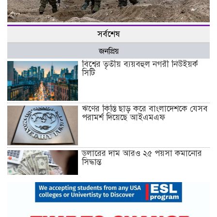
হামাসের হামলায় ইসরায়েলের ব্যাটালিয়ন কমান্ডারসহ ১০ সেনা নিহত
সর্বশেষ
জনপ্রিয়
বিশ্বের তৃতীয় ব্যয়বহুল নগরী নিউইয়র্ক
সিটি
ঋণের কিস্তি ছাড় করে বাংলাদেশকে যেসব
পরামর্শ দিয়েছে আইএমএফ
ডলারের দাম আরও ২৫ পয়সা কমানোর
সিদ্ধান্ত
১৮ ডিসেম্বর থেকে আন্দোলনে নতুন মাত্রা
যোগ হবে: ১২–দলীয় জোট