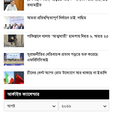
তথ্যমন্ত্রীর
আমরা প্রতিদ্বন্দ্বিতাপূর্ণ নির্বাচন চাই: না‌ছিম
পাকিস্তানে থানায় ‘আত্মঘাতী’ হামলায় নিহত ৬, আহত ২৫
ভূরাজনীতির নেতিবাচক প্রভাব পড়তে শুরু করেছে:
এফবিসিসিআই
চীনের বেল্ট অ্যান্ড রোড উদ্যোগে আর থাকছে না ইতালি
আর্কাইভ ক্যালেন্ডার