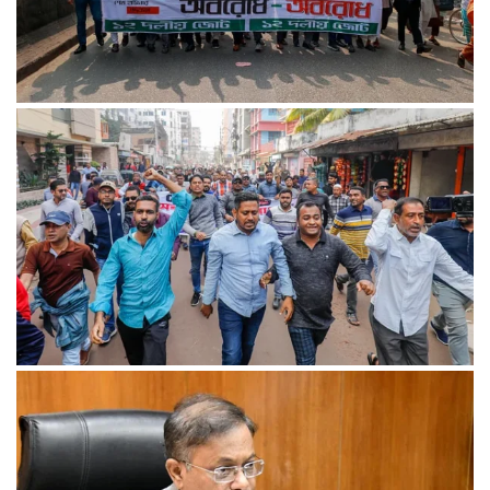
১৮ ডিসেম্বর থেকে আন্দোলনে নতুন মাত্রা যোগ হবে: ১২–দলীয় জোট
খুলনায় অবরোধের সমর্থনে দুপুরে ও সন্ধ্যায় বিএনপির মিছিল