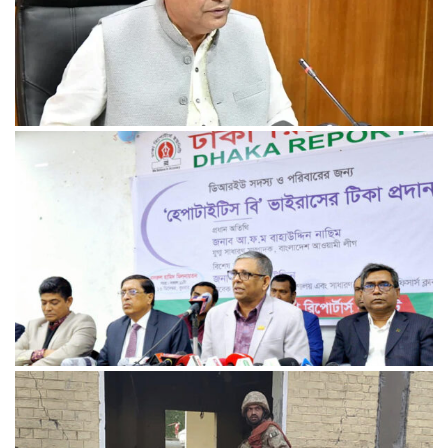
রেললাইন কাটা, গাড়িতে আগুন—এ কোন রাজনীতি, প্রশ্ন তথ্যমন্ত্রীর
আমরা প্রতিদ্বন্দ্বিতাপূর্ণ নির্বাচন চাই: না‌ছিম