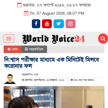
শুক্রবার, ০৭ অগাস্ট ২০২৬, ০৬:০৭ অপরাহ্ন
Fri, 07 August 2026, 06:07 PM
Toggle
navigation
হোম
আন্তর্জাতিক
নি:শ্বাস পরীক্ষার মাধ্যমে এক মিনিটেই মিলবে
করোনার ফল
আন্তর্জাতিক ডেস্ক
প্রকাশিত: বৃহস্পতিবার, ২৯ অক্টোবর, ২০২০
৩৬০ বার পড়া হয়েছে