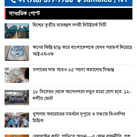
সাম্প্রতিক পোস্ট
চীনের বেল্ট অ্যান্ড রোড উদ্যোগে আর
বিশ্বের তৃতীয় ব্যয়বহুল নগরী নিউইয়র্ক সিটি
থাকছে না ইতালি
ঋণের কিস্তি ছাড় করে বাংলাদেশকে যেসব পরামর্শ দিয়েছে
আইএমএফ
ডলারের দাম আরও ২৫ পয়সা কমানোর সিদ্ধান্ত
১৮ ডিসেম্বর থেকে আন্দোলনে নতুন মাত্রা যোগ হবে: ১২–
দলীয় জোট
খুলনায় অবরোধের সমর্থনে দুপুরে ও সন্ধ্যায় বিএনপির
মিছিল
রেললাইন কাটা, গাড়িতে আগুন—এ কোন রাজনীতি, প্রশ্ন