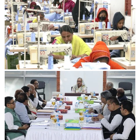
ইসরায়েলের সমালোচনায় বাইডেন, জাতিসংঘে যুদ্ধবিরতির প্রস্তাব পাস
পোশাক শ্রমিকের ন্যূনতম মজুরি সাড়ে ১২ হাজার টাকা চূড়ান্ত