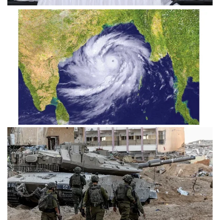
উত্তরবঙ্গের প্রার্থী চূড়ান্ত, বাদ পড়তে পারেন অন্তত ১০ জন
বঙ্গোপসাগরে লঘুচাপ, আবার ঘূর্ণিঝড়ের শঙ্কা