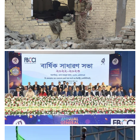
পাকিস্তানে থানায় ‘আত্মঘাতী’ হামলায় নিহত ৬, আহত ২৫
ভূরাজনীতির নেতিবাচক প্রভাব পড়তে শুরু করেছে: এফবিসিসিআই