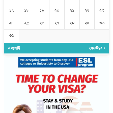
১৭
১৮
১৯
২০
২১
২২
২৩
২৪
২৫
২৬
২৭
২৮
২৯
৩০
৩১
« জুলাই
সেপ্টেম্বর »