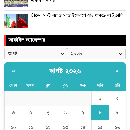
এফবিসিসিআই
চীনের বেল্ট অ্যান্ড রোড উদ্যোগে আর থাকছে না ইতালি
আর্কাইভ ক্যালেন্ডার
আগষ্ট ২০২৬
«
»
সোম
মঙ্গল
বুধ
বৃহ
শুক্র
শনি
রবি
১
২
৮
৩
৪
৫
৬
৭
৯
১০
১১
১২
১৩
১৪
১৫
১৬