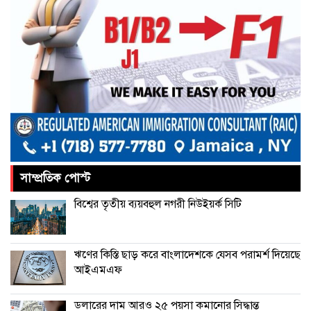
আমরা প্রতিদ্বন্দ্বিতাপূর্ণ নির্বাচন চাই: না‌ছিম
পাকিস্তানে থানায় ‘আত্মঘাতী’ হামলায়
নিহত ৬, আহত ২৫
ভূরাজনীতির নেতিবাচক প্রভাব পড়তে শুরু
করেছে: এফবিসিসিআই
সাম্প্রতিক পোস্ট
চীনের বেল্ট অ্যান্ড রোড উদ্যোগে আর
বিশ্বের তৃতীয় ব্যয়বহুল নগরী নিউইয়র্ক সিটি
থাকছে না ইতালি
ঋণের কিস্তি ছাড় করে বাংলাদেশকে যেসব পরামর্শ দিয়েছে
আইএমএফ
ডলারের দাম আরও ২৫ পয়সা কমানোর সিদ্ধান্ত