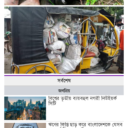
যশোরের কেশবপুরে যুবকের গলাকাটা মরদেহ উদ্ধার।
যশোরের শাখাঁরীগাতী স্কুলের প্রধান শিক্ষকের কান্ড! কেজি দরে
সর্বশেষ
সরকারি বই বিক্রির সময় গ্রামবাসীর হাতে ধরা।
জনপ্রিয়
বিশ্বের তৃতীয় ব্যয়বহুল নগরী নিউইয়র্ক
সিটি
ঋণের কিস্তি ছাড় করে বাংলাদেশকে যেসব