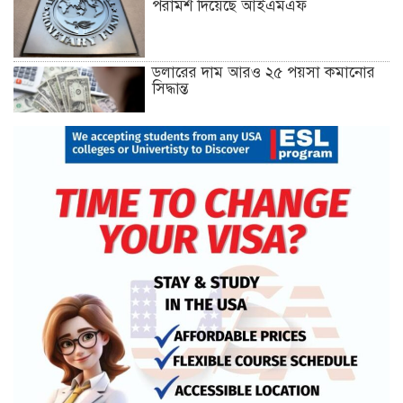
পরামর্শ দিয়েছে আইএমএফ
ডলারের দাম আরও ২৫ পয়সা কমানোর
সিদ্ধান্ত
১৮ ডিসেম্বর থেকে আন্দোলনে নতুন মাত্রা
যোগ হবে: ১২–দলীয় জোট
খুলনায় অবরোধের সমর্থনে দুপুরে ও
সন্ধ্যায় বিএনপির মিছিল
রেললাইন কাটা, গাড়িতে আগুন—এ
কোন রাজনীতি, প্রশ্ন তথ্যমন্ত্রীর