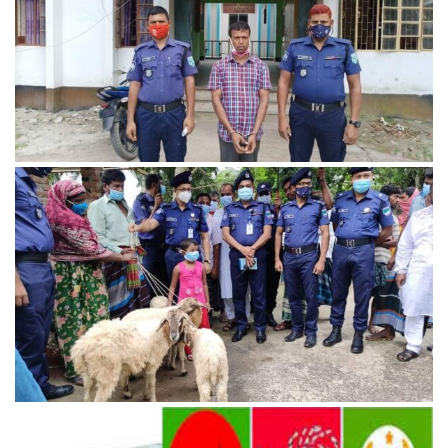
পৌঁছে দেয়ার কথা বলে গাড়িতে তুলে গৃহবধূকে ধর্ষন ও ভিডিও ধারণ;
মি‌ডিয়া এন্ড পাব‌লিক রি‌লেশন্স উইং‌কে পাঠা‌নো মেসে‌জের ভি‌ত্তি‌তে
ব্যবস্থা।
পুলিশ প্রধানের মহানুভবতা; কালীগঞ্জে প্রাণিসম্পদ দপ্তরের খাওয়ানো
ওষুধে ১৪টি ভেড়া মারা যাওয়া সেই খামারী পেলেন সহায়তা।