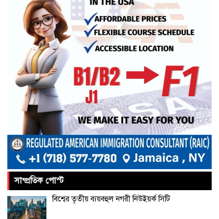
রেললাইন কাটা, গাড়িতে আগুন—এ
কোন রাজনীতি, প্রশ্ন তথ্যমন্ত্রীর
আমরা প্রতিদ্বন্দ্বিতাপূর্ণ নির্বাচন চাই: না‌ছিম
পাকিস্তানে থানায় ‘আত্মঘাতী’ হামলায়
নিহত ৬, আহত ২৫
ভূরাজনীতির নেতিবাচক প্রভাব পড়তে শুরু
করেছে: এফবিসিসিআই
সাম্প্রতিক পোস্ট
চীনের বেল্ট অ্যান্ড রোড উদ্যোগে আর
বিশ্বের তৃতীয় ব্যয়বহুল নগরী নিউইয়র্ক সিটি
থাকছে না ইতালি