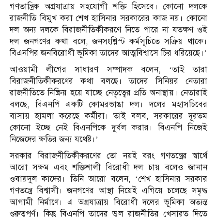
গণতান্ত্রিক অগ্রযাত্রায় সহযোগী শক্তি হিসেবে। কোনো দলকে
রাজনীতি বিমুখ করা শেখ হাসিনার সরকারের কাজ নয়। কোনো
দল অন্য দলকে বিরাজনীতিকীকরণে নিতে পারে না যতক্ষণ ওই
দল জনগণের কথা বলে, জনসংশ্লিস্ট কর্মসূচিতে সক্রিয় থাকে।
বিএনপির জনবিরোধী ভূমিকা তাদের আত্মবিশ্বাসে চির ধরিয়েছে।’
আওয়ামী লীগের সাধারণ সম্পাদক বলেন, ‘তাই তারা
বিরাজনীতিকীকরণের কথা বলছে। তাদের সিনিয়র নেতারা
রাজনীতিতে নিষ্ক্রিয় হয়ে যাচ্ছে নেতৃত্বের প্রতি অনাস্থায়। নেতারাই
বলছে, বিএনপি একটি কোমরভাঙা দল। দলের মহাসচিবের
বাসায় হামলা করেছে কর্মীরা। তাই বলব, সরকারের দূরতম
কোনো ইচ্ছে নেই বিএনপিকে দুর্বল করার। বিএনপি নিজেই
নিজেদের ক্ষতির জন্য যথেষ্ট।’
সরকার বিরাজনীতিকীকরণের তো নয়ই বরং গণতন্ত্রের স্বার্থে
আরো সক্ষম এবং শক্তিশালী বিরোধী দল চায় বলেও জানান
ওবায়দুল কাদের। তিনি আরো বলেন, ‘শেখ হাসিনার সরকার
গণতন্ত্রে বিশ্বাসী। জনগণের আস্থা নিয়েই এগিয়ে চলেছে সমৃদ্ধ
আগামী নির্মাণে। এ অগ্রযাত্রায় বিরোধী দলের ভূমিকা অত্যন্ত
গুরুত্বপূর্ণ। কিন্তু বিএনপি তাদের ভুল রাজনীতির খেসারত দিতে