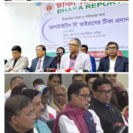
রেললাইন কাটা, গাড়িতে আগুন—এ কোন রাজনীতি, প্রশ্ন তথ্যমন্ত্রীর
আমরা প্রতিদ্বন্দ্বিতাপূর্ণ নির্বাচন চাই: না‌ছিম