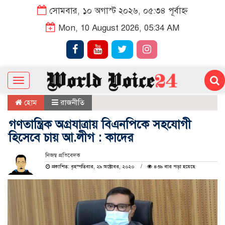
সোমবার, ১০ অগাস্ট ২০২৬, ০৫:৩৪ পূর্বাহ্ন
Mon, 10 August 2026, 05:34 AM
Toggle
navigation
হোম
রাজনীতি
গণতান্ত্রিক অগ্রযাত্রায় বিএনপিকে সহযোগী
হিসেবে চায় আ.লীগ : কাদের
নিজস্ব প্রতিবেদক
প্রকাশিত: বৃহস্পতিবার, ২৯ অক্টোবর, ২০২০
৪৩৯ বার পড়া হয়েছে