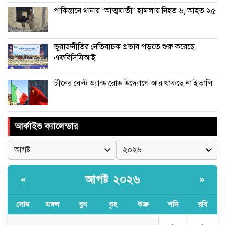
পাকিস্তানে থানায় ‘আত্মঘাতী’ হামলায় নিহত ৬, আহত ২৫
ভূরাজনীতির নেতিবাচক প্রভাব পড়তে শুরু করেছে:
এফবিসিসিআই
চীনের বেল্ট অ্যান্ড রোড উদ্যোগে আর থাকছে না ইতালি
আর্কাইভ ক্যালেন্ডার
আগষ্ট ২০২৬
«
»
সোম
মঙ্গল
বুধ
বৃহ
শুক্র
শনি
রবি