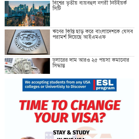
বিশ্বের তৃতীয় ব্যয়বহুল নগরী নিউইয়র্ক
সিটি
ঋণের কিস্তি ছাড় করে বাংলাদেশকে যেসব
পরামর্শ দিয়েছে আইএমএফ
ডলারের দাম আরও ২৫ পয়সা কমানোর
সিদ্ধান্ত
১৮ ডিসেম্বর থেকে আন্দোলনে নতুন মাত্রা
যোগ হবে: ১২–দলীয় জোট
খুলনায় অবরোধের সমর্থনে দুপুরে ও
সন্ধ্যায় বিএনপির মিছিল