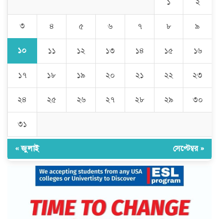
১
২
৩
৪
৫
৬
৭
৮
৯
১০
১১
১২
১৩
১৪
১৫
১৬
১৭
১৮
১৯
২০
২১
২২
২৩
২৪
২৫
২৬
২৭
২৮
২৯
৩০
৩১
« জুলাই
সেপ্টেম্বর »