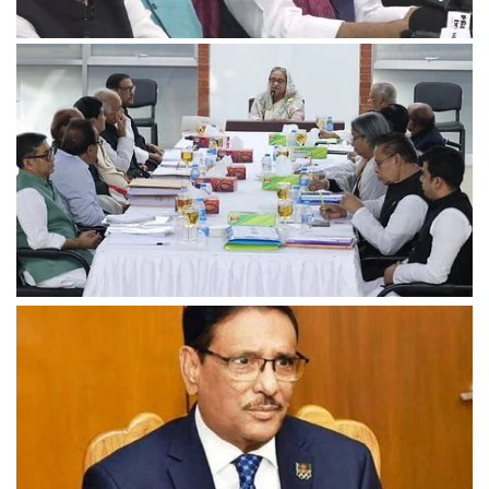
মনোনয়ন পেলেননা আওয়ামী লীগের ৭১ সংসদ সদস্য
উত্তরবঙ্গের প্রার্থী চূড়ান্ত, বাদ পড়তে পারেন অন্তত ১০ জন