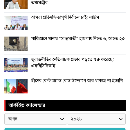
তথ্যমন্ত্রীর
আমরা প্রতিদ্বন্দ্বিতাপূর্ণ নির্বাচন চাই: না‌ছিম
পাকিস্তানে থানায় ‘আত্মঘাতী’ হামলায় নিহত ৬, আহত ২৫
ভূরাজনীতির নেতিবাচক প্রভাব পড়তে শুরু করেছে:
এফবিসিসিআই
চীনের বেল্ট অ্যান্ড রোড উদ্যোগে আর থাকছে না ইতালি
আর্কাইভ ক্যালেন্ডার