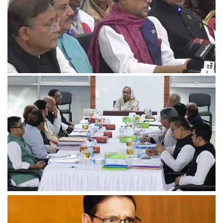
মনোনয়ন পেলেননা আওয়ামী লীগের ৭১ সংসদ সদস্য
উত্তরবঙ্গের প্রার্থী চূড়ান্ত, বাদ পড়তে পারেন অন্তত ১০ জন