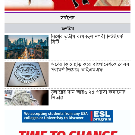
উসকানিদাতাদের বিরুদ্ধে কঠোর ব্যবস্থা গ্রহণের দাবি জাসদের
সর্বশেষ
জনপ্রিয়
বিশ্বের তৃতীয় ব্যয়বহুল নগরী নিউইয়র্ক
সিটি
ঋণের কিস্তি ছাড় করে বাংলাদেশকে যেসব
পরামর্শ দিয়েছে আইএমএফ
ডলারের দাম আরও ২৫ পয়সা কমানোর
সিদ্ধান্ত
১৮ ডিসেম্বর থেকে আন্দোলনে নতুন মাত্রা
যোগ হবে: ১২–দলীয় জোট