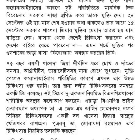
সরকারের নির্বাহী আদেশে ছয় মাসের জন্য মুক্তি পান।
করোনাভাইরাসের কারণে সৃষ্ট পরিস্থিতিতে মানবিক দিক
বিবেচনায় সরকার সাজা স্থগিত করে তাকে মুক্তি দেয়। ২৪
সেপ্টেম্বর ওই ছয় মাস শেষ হওয়ার কথা থাকলেও তার আগে ১৫
সেপ্টেম্বর সরকার খালেদা জিয়ার মুক্তির মেয়াদ আরও ছয় মাস
বাড়িয়ে দেয়। বাসায় থেকে দেশেই চিকিৎসা করাবেন এবং
দেশের বাইরে যেতে পারবেন না— এমন শর্তে মুক্তির পর
গুলশানের ভাড়া বাসা ‘ফিরোজায়’ অবস্থান করছেন তিনি।
৭৫ বছর বয়সী খালেদা জিয়া দীর্ঘদিন ধরে চোখ ও দাঁতের
সমস্যা, আর্থ্রাইটিস, ডায়াবেটিসসহ নানা রোগে ভুগছেন। মুক্তি
পেলেও করোনাভাইরাস পরিস্থিতির কারণে এখনও তার উন্নত
চিকিৎসা শুরু হয়নি। তার জন্য দলীয় চিকিৎসকদের সমন্বয়ে
একটি টিম রয়েছে। ওই টিমের দু-একজন নিয়মিত বিএনপিপ্রধানের
শারীরিক অবস্থার ফলোআপ করছেন। এছাড়া বিএনপির ভাইস
চেয়ারম্যান অধ্যাপক ডা. এ জেড এম জাহিদ হোসেনসহ দলের
সিনিয়র চিকিৎসকদের একটি দল খালেদা জিয়ার স্বাস্থ্যের
খোঁজখবর রাখছেন। পুত্রবধূ ডা. জোবায়দা রহমানও তার
চিকিৎসার নিয়মিত তদারকি করছেন।