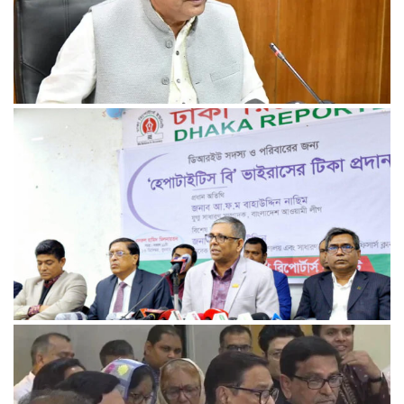
রেললাইন কাটা, গাড়িতে আগুন—এ কোন রাজনীতি, প্রশ্ন তথ্যমন্ত্রীর
আমরা প্রতিদ্বন্দ্বিতাপূর্ণ নির্বাচন চাই: না‌ছিম