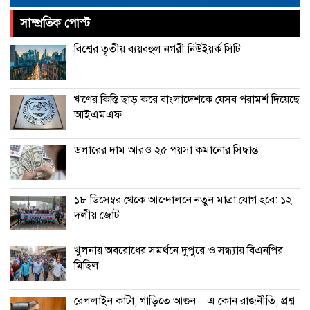
সাম্প্রতিক পোস্ট
চীনের বেল্ট অ্যান্ড রোড উদ্যোগে আর
বিশ্বের তৃতীয় ব্যয়বহুল নগরী নিউইয়র্ক সিটি
থাকছে না ইতালি
ঋণের কিস্তি ছাড় করে বাংলাদেশকে যেসব পরামর্শ দিয়েছে
আইএমএফ
ডলারের দাম আরও ২৫ পয়সা কমানোর সিদ্ধান্ত
১৮ ডিসেম্বর থেকে আন্দোলনে নতুন মাত্রা যোগ হবে: ১২–
দলীয় জোট
খুলনায় অবরোধের সমর্থনে দুপুরে ও সন্ধ্যায় বিএনপির
মিছিল
রেললাইন কাটা, গাড়িতে আগুন—এ কোন রাজনীতি, প্রশ্ন