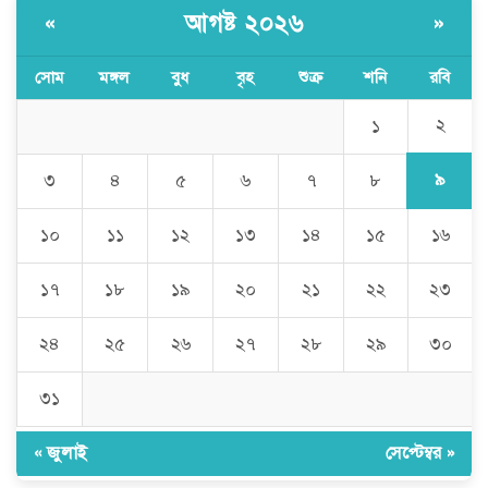
আগষ্ট ২০২৬
«
»
সোম
মঙ্গল
বুধ
বৃহ
শুক্র
শনি
রবি
২
১
৯
৩
৪
৫
৬
৭
৮
১০
১১
১২
১৩
১৪
১৫
১৬
১৭
১৮
১৯
২০
২১
২২
২৩
২৪
২৫
২৬
২৭
২৮
২৯
৩০
৩১
« জুলাই
সেপ্টেম্বর »