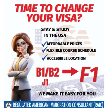
খুলনায় অবরোধের সমর্থনে দুপুরে ও
সন্ধ্যায় বিএনপির মিছিল
রেললাইন কাটা, গাড়িতে আগুন—এ
কোন রাজনীতি, প্রশ্ন তথ্যমন্ত্রীর
আমরা প্রতিদ্বন্দ্বিতাপূর্ণ নির্বাচন চাই: না‌ছিম
পাকিস্তানে থানায় ‘আত্মঘাতী’ হামলায়
নিহত ৬, আহত ২৫
ভূরাজনীতির নেতিবাচক প্রভাব পড়তে শুরু