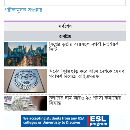
পরীক্ষামূলক সম্প্রচার
সর্বশেষ
জনপ্রিয়
বিশ্বের তৃতীয় ব্যয়বহুল নগরী নিউইয়র্ক
সিটি
ঋণের কিস্তি ছাড় করে বাংলাদেশকে যেসব
পরামর্শ দিয়েছে আইএমএফ
ডলারের দাম আরও ২৫ পয়সা কমানোর
সিদ্ধান্ত
১৮ ডিসেম্বর থেকে আন্দোলনে নতুন মাত্রা
যোগ হবে: ১২–দলীয় জোট