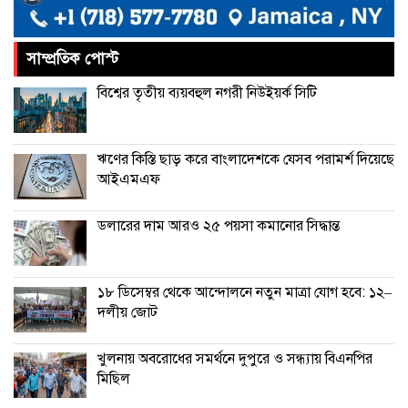
করেছে: এফবিসিসিআই
সাম্প্রতিক পোস্ট
চীনের বেল্ট অ্যান্ড রোড উদ্যোগে আর
বিশ্বের তৃতীয় ব্যয়বহুল নগরী নিউইয়র্ক সিটি
থাকছে না ইতালি
ঋণের কিস্তি ছাড় করে বাংলাদেশকে যেসব পরামর্শ দিয়েছে
আইএমএফ
ডলারের দাম আরও ২৫ পয়সা কমানোর সিদ্ধান্ত
১৮ ডিসেম্বর থেকে আন্দোলনে নতুন মাত্রা যোগ হবে: ১২–
দলীয় জোট
খুলনায় অবরোধের সমর্থনে দুপুরে ও সন্ধ্যায় বিএনপির
মিছিল