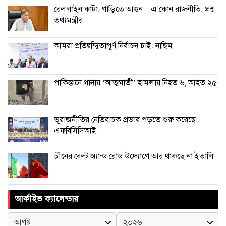
রেললাইন কাটা, গাড়িতে আগুন—এ কোন রাজনীতি, প্রশ্ন
তথ্যমন্ত্রীর
আমরা প্রতিদ্বন্দ্বিতাপূর্ণ নির্বাচন চাই: না‌ছিম
পাকিস্তানে থানায় ‘আত্মঘাতী’ হামলায় নিহত ৬, আহত ২৫
ভূরাজনীতির নেতিবাচক প্রভাব পড়তে শুরু করেছে:
এফবিসিসিআই
চীনের বেল্ট অ্যান্ড রোড উদ্যোগে আর থাকছে না ইতালি
আর্কাইভ ক্যালেন্ডার