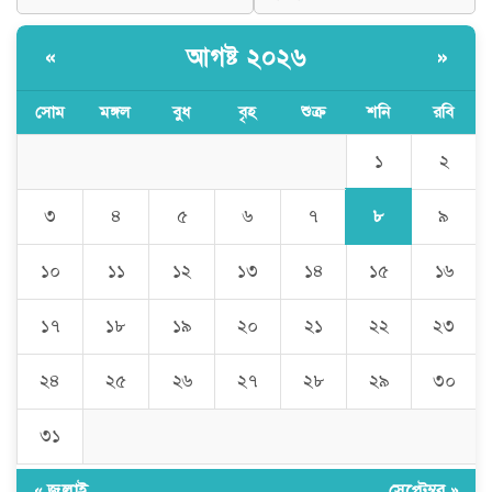
আগষ্ট ২০২৬
«
»
সোম
মঙ্গল
বুধ
বৃহ
শুক্র
শনি
রবি
১
২
৮
৩
৪
৫
৬
৭
৯
১০
১১
১২
১৩
১৪
১৫
১৬
১৭
১৮
১৯
২০
২১
২২
২৩
২৪
২৫
২৬
২৭
২৮
২৯
৩০
৩১
« জুলাই
সেপ্টেম্বর »