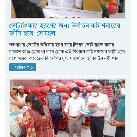
ভোটাধিকার হরণের জন্য নির্বাচন কমিশনারের
ফাঁসি হবে: সোহেল
জনগ‌ণের ভোটের অধিকার হরণ করে দি‌নের ভোট রা‌তে করার
কারণে আজ হোক বা কাল হোক এই নির্বাচন কমিশনারের ফাঁসি হবে
বলে মন্তব‌্য করেছেন বিএনপির যুগ্ম মহাসচিব হাবিব উন নবী খান
...বিস্তারিত পড়ুন