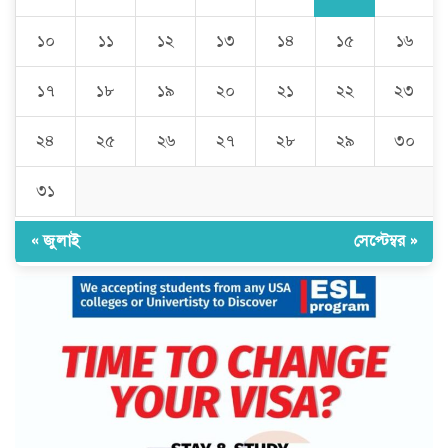
১০
১১
১২
১৩
১৪
১৫
১৬
১৭
১৮
১৯
২০
২১
২২
২৩
২৪
২৫
২৬
২৭
২৮
২৯
৩০
৩১
« জুলাই
সেপ্টেম্বর »