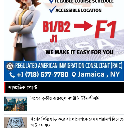
আমরা প্রতিদ্বন্দ্বিতাপূর্ণ নির্বাচন চাই: না‌ছিম
পাকিস্তানে থানায় ‘আত্মঘাতী’ হামলায়
নিহত ৬, আহত ২৫
ভূরাজনীতির নেতিবাচক প্রভাব পড়তে শুরু
করেছে: এফবিসিসিআই
সাম্প্রতিক পোস্ট
চীনের বেল্ট অ্যান্ড রোড উদ্যোগে আর
বিশ্বের তৃতীয় ব্যয়বহুল নগরী নিউইয়র্ক সিটি
থাকছে না ইতালি
ঋণের কিস্তি ছাড় করে বাংলাদেশকে যেসব পরামর্শ দিয়েছে
আইএমএফ