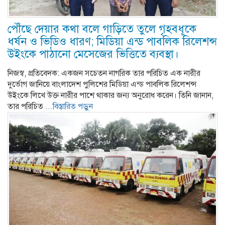
পৌঁছে দেয়ার কথা বলে গাড়িতে তুলে গৃহবধূকে
ধর্ষন ও ভিডিও ধারণ; মি‌ডিয়া এন্ড পাব‌লিক রি‌লেশন্স
উইং‌কে পাঠা‌নো মেসে‌জের ভি‌ত্তি‌তে ব্যবস্থা।
নিজস্ব, প্রতিবেদক: একজন সচেতন নাগরিক তার পরিচিত এক নারীর
দুর্ভোগ জানিয়ে বাংলাদেশ পুলিশের মিডিয়া এন্ড পাবলিক রিলেশন্স
উইংকে লিখে উক্ত নারীর পাশে থাকার জন্য অনুরোধ করেন। তিনি জানান,
তার পরিচিত
...বিস্তারিত পড়ুন