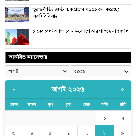
ভূরাজনীতির নেতিবাচক প্রভাব পড়তে শুরু করেছে:
এফবিসিসিআই
চীনের বেল্ট অ্যান্ড রোড উদ্যোগে আর থাকছে না ইতালি
আর্কাইভ ক্যালেন্ডার
আগষ্ট ২০২৬
«
»
সোম
মঙ্গল
বুধ
বৃহ
শুক্র
শনি
রবি
১
২
৮
৩
৪
৫
৬
৭
৯