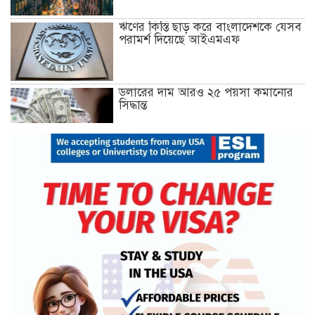
ঋণের কিস্তি ছাড় করে বাংলাদেশকে যেসব
পরামর্শ দিয়েছে আইএমএফ
ডলারের দাম আরও ২৫ পয়সা কমানোর
সিদ্ধান্ত
১৮ ডিসেম্বর থেকে আন্দোলনে নতুন মাত্রা
যোগ হবে: ১২–দলীয় জোট
খুলনায় অবরোধের সমর্থনে দুপুরে ও
সন্ধ্যায় বিএনপির মিছিল
রেললাইন কাটা, গাড়িতে আগুন—এ
কোন রাজনীতি, প্রশ্ন তথ্যমন্ত্রীর