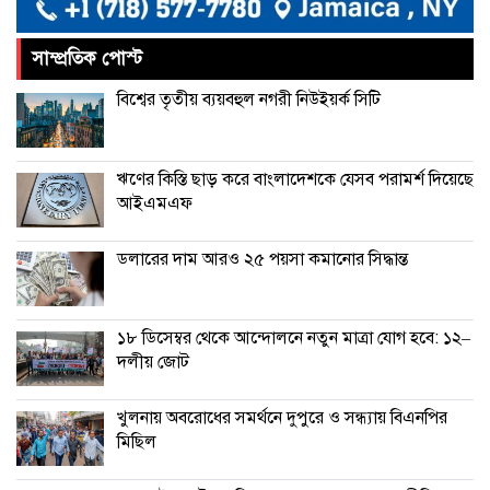
করেছে: এফবিসিসিআই
সাম্প্রতিক পোস্ট
চীনের বেল্ট অ্যান্ড রোড উদ্যোগে আর
বিশ্বের তৃতীয় ব্যয়বহুল নগরী নিউইয়র্ক সিটি
থাকছে না ইতালি
ঋণের কিস্তি ছাড় করে বাংলাদেশকে যেসব পরামর্শ দিয়েছে
আইএমএফ
ডলারের দাম আরও ২৫ পয়সা কমানোর সিদ্ধান্ত
১৮ ডিসেম্বর থেকে আন্দোলনে নতুন মাত্রা যোগ হবে: ১২–
দলীয় জোট
খুলনায় অবরোধের সমর্থনে দুপুরে ও সন্ধ্যায় বিএনপির
মিছিল