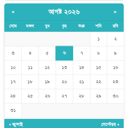
আগষ্ট ২০২৬
«
»
সোম
মঙ্গল
বুধ
বৃহ
শুক্র
শনি
রবি
১
২
৬
৩
৪
৫
৭
৮
৯
১০
১১
১২
১৩
১৪
১৫
১৬
১৭
১৮
১৯
২০
২১
২২
২৩
২৪
২৫
২৬
২৭
২৮
২৯
৩০
৩১
« জুলাই
সেপ্টেম্বর »