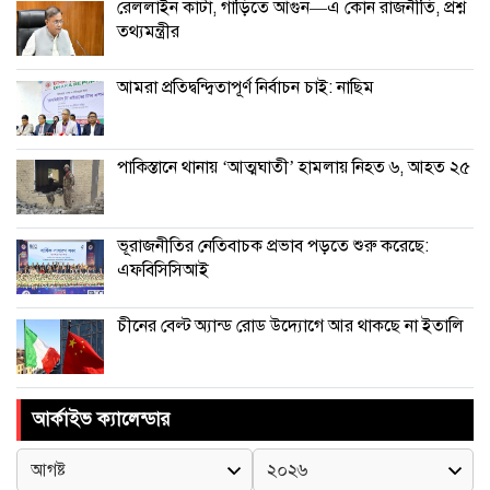
রেললাইন কাটা, গাড়িতে আগুন—এ কোন রাজনীতি, প্রশ্ন
তথ্যমন্ত্রীর
আমরা প্রতিদ্বন্দ্বিতাপূর্ণ নির্বাচন চাই: না‌ছিম
পাকিস্তানে থানায় ‘আত্মঘাতী’ হামলায় নিহত ৬, আহত ২৫
ভূরাজনীতির নেতিবাচক প্রভাব পড়তে শুরু করেছে:
এফবিসিসিআই
চীনের বেল্ট অ্যান্ড রোড উদ্যোগে আর থাকছে না ইতালি
আর্কাইভ ক্যালেন্ডার