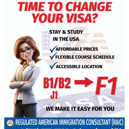
খুলনায় অবরোধের সমর্থনে দুপুরে ও
সন্ধ্যায় বিএনপির মিছিল
রেললাইন কাটা, গাড়িতে আগুন—এ
কোন রাজনীতি, প্রশ্ন তথ্যমন্ত্রীর
আমরা প্রতিদ্বন্দ্বিতাপূর্ণ নির্বাচন চাই: না‌ছিম
পাকিস্তানে থানায় ‘আত্মঘাতী’ হামলায়
নিহত ৬, আহত ২৫
ভূরাজনীতির নেতিবাচক প্রভাব পড়তে শুরু