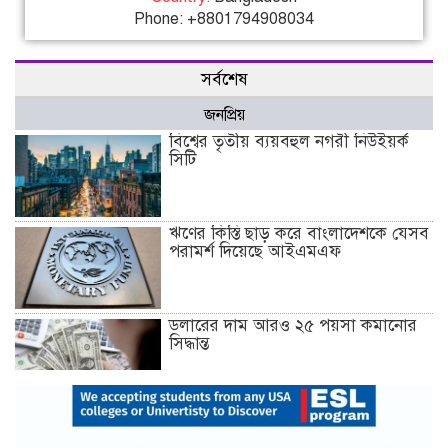
Phone: +8801794908034
সর্বশেষ
জনপ্রিয়
বিশ্বের তৃতীয় ব্যয়বহুল নগরী নিউইয়র্ক
সিটি
ঋণের কিস্তি ছাড় করে বাংলাদেশকে যেসব
পরামর্শ দিয়েছে আইএমএফ
ডলারের দাম আরও ২৫ পয়সা কমানোর
সিদ্ধান্ত
১৮ ডিসেম্বর থেকে আন্দোলনে নতুন মাত্রা
যোগ হবে: ১২–দলীয় জোট