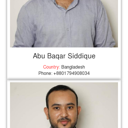
Abu Baqar Siddique
Country:
Bangladesh
Phone: +8801794908034