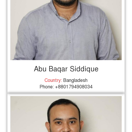
Abu Baqar Siddique
Country:
Bangladesh
Phone: +8801794908034